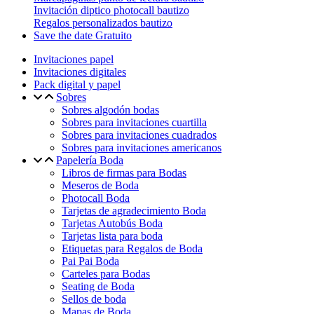
Invitación diptico photocall bautizo
Regalos personalizados bautizo
Save the date Gratuito
Invitaciones papel
Invitaciones digitales
Pack digital y papel
Sobres
Sobres algodón bodas
Sobres para invitaciones cuartilla
Sobres para invitaciones cuadrados
Sobres para invitaciones americanos
Papelería Boda
Libros de firmas para Bodas
Meseros de Boda
Photocall Boda
Tarjetas de agradecimiento Boda
Tarjetas Autobús Boda
Tarjetas lista para boda
Etiquetas para Regalos de Boda
Pai Pai Boda
Carteles para Bodas
Seating de Boda
Sellos de boda
Mapas de Boda