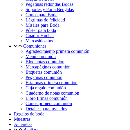
Pegatinas redondas Bodas
Soportes y Porta Bengalas
Conos para Boda
Lágrimas de felicidad
Misales para Boda
Póster para boda
Cuadro Huellas
Marcasitios boda
Comuniones
Agradecimiento primera comunión
Menú comunión
Bloc notas comunion
Marcapáginas comunión
Etiquetas comunión
Pegatinas comunion
Estampas primera comunión
Caja regalo comunión
Cuaderno de notas comunión
Libro firmas comunión
Conos primera comunión
Detalles para invitados
Regalos de boda
Muestras
Acuarelas
Bautizos