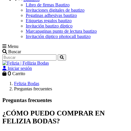
Libro de firmas Bautizo
Invitaciones digitales de bautizo
Pegatinas adhesivas bautizo
Etiquetas regalos bautizo
Invitación bautizo díptico
Marcapaginas punto de lectura bautizo
Invitación diptico photocall bautizo
Menu
Buscar
Iniciar sesión
0
Carrito
Felizia Bodas
Preguntas frecuentes
Preguntas frecuentes
¿CÓMO PUEDO COMPRAR EN
FELIZIA BODAS?