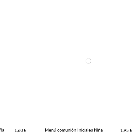
iña
Menú comunión Iniciales Niña
1,60 €
1,95 €