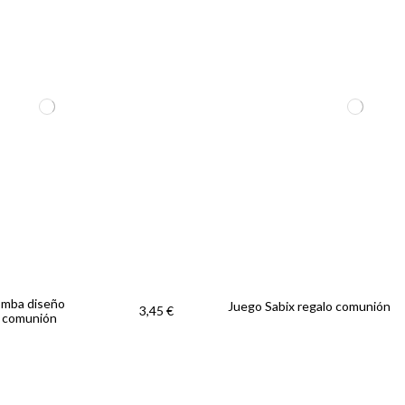
omba diseño
Juego Sabix regalo comunión
3,45 €
o comunión