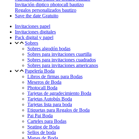
Invitación diptico photocall bautizo
Regalos personalizados bautizo
Save the date Gratuito
Invitaciones papel
Invitaciones digitales
Pack digital y papel
Sobres
Sobres algodón bodas
Sobres para invitaciones cuartilla
Sobres para invitaciones cuadrados
Sobres para invitaciones americanos
Papelería Boda
Libros de firmas para Bodas
Meseros de Boda
Photocall Boda
Tarjetas de agradecimiento Boda
Tarjetas Autobús Boda
Tarjetas lista para boda
Etiquetas para Regalos de Boda
Pai Pai Boda
Carteles para Bodas
Seating de Boda
Sellos de boda
Mapas de Boda