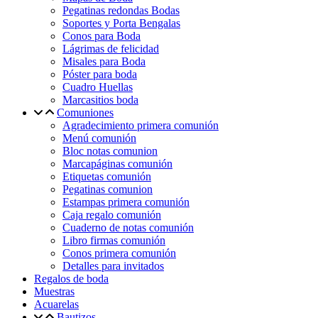
Pegatinas redondas Bodas
Soportes y Porta Bengalas
Conos para Boda
Lágrimas de felicidad
Misales para Boda
Póster para boda
Cuadro Huellas
Marcasitios boda
Comuniones
Agradecimiento primera comunión
Menú comunión
Bloc notas comunion
Marcapáginas comunión
Etiquetas comunión
Pegatinas comunion
Estampas primera comunión
Caja regalo comunión
Cuaderno de notas comunión
Libro firmas comunión
Conos primera comunión
Detalles para invitados
Regalos de boda
Muestras
Acuarelas
Bautizos