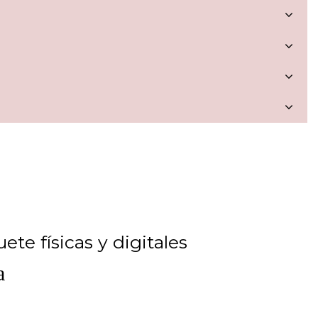
a
ete físicas y digitales
a