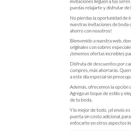
invitaciones lleguen a tus sere
puedas relajarte y disfrutar de
No pierdas la oportunidad de 
nuestras invitaciones de boda o
ahorro con nosotros!
Bienvenido a nuestra web, don
originales con sobres especial
¡tenemos ofertas increíbles par
Disfruta de descuentos por can
compres, más ahorrarás. Querem
a este día especial sin preocup
Además, ofrecemos la opción de
Agrega un toque de estilo y ele
de tu boda.
Y lo mejor de todo, ¡el envío e
puerta sin costo adicional, par
enfocarte en otros aspectos i