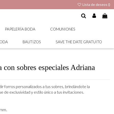
Lista de deseos (
)
PAPELERÍA BODA
COMUNIONES
BODA
BAUTIZOS
SAVE THE DATE GRATUITO
a con sobres especiales Adriana
ir forros personalizados a tus sobres, brindándote la
 de exclusividad y estilo único a tus invitaciones.
 mm.