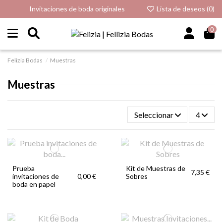
Invitaciones de boda originales
Lista de deseos (
0
)
0
Felizia Bodas
Muestras
Muestras
Seleccionar
4
Prueba
Kit de Muestras de
7,35 €
invitaciones de
Sobres
0,00 €
boda en papel