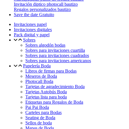
Invitación diptico photocall bautizo
Regalos personalizados bautizo
Save the date Gratuito
Invitaciones papel
Invitaciones digitales
Pack digital y papel
Sobres
Sobres algodón bodas
Sobres para invitaciones cuartilla
Sobres para invitaciones cuadrados
Sobres para invitaciones americanos
Papelería Boda
Libros de firmas para Bodas
Meseros de Boda
Photocall Boda
Tarjetas de agradecimiento Boda
Tarjetas Autobús Boda
Tarjetas lista para boda
Etiquetas para Regalos de Boda
Pai Pai Boda
Carteles para Bodas
Seating de Boda
Sellos de boda
Mapas de Boda