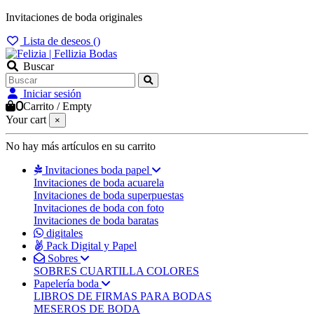
Invitaciones de boda originales
Lista de deseos (
)
Buscar
Iniciar sesión
0
Carrito
/
Empty
Your cart
×
No hay más artículos en su carrito
Invitaciones boda papel
Invitaciones de boda acuarela
Invitaciones de boda superpuestas
Invitaciones de boda con foto
Invitaciones de boda baratas
digitales
Pack Digital y Papel
Sobres
SOBRES CUARTILLA COLORES
Papelería boda
LIBROS DE FIRMAS PARA BODAS
MESEROS DE BODA