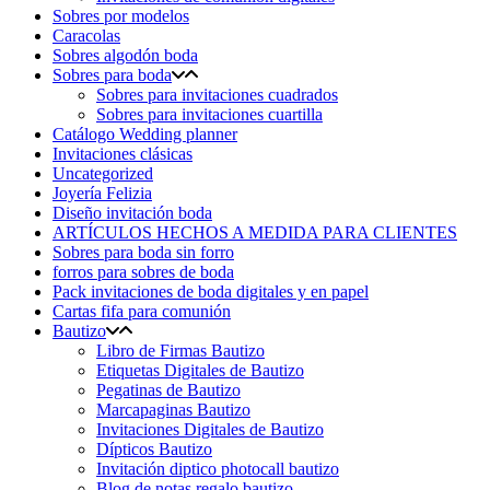
Sobres por modelos
Caracolas
Sobres algodón boda
Sobres para boda
Sobres para invitaciones cuadrados
Sobres para invitaciones cuartilla
Catálogo Wedding planner
Invitaciones clásicas
Uncategorized
Joyería Felizia
Diseño invitación boda
ARTÍCULOS HECHOS A MEDIDA PARA CLIENTES
Sobres para boda sin forro
forros para sobres de boda
Pack invitaciones de boda digitales y en papel
Cartas fifa para comunión
Bautizo
Libro de Firmas Bautizo
Etiquetas Digitales de Bautizo
Pegatinas de Bautizo
Marcapaginas Bautizo
Invitaciones Digitales de Bautizo
Dípticos Bautizo
Invitación diptico photocall bautizo
Blog de notas regalo bautizo