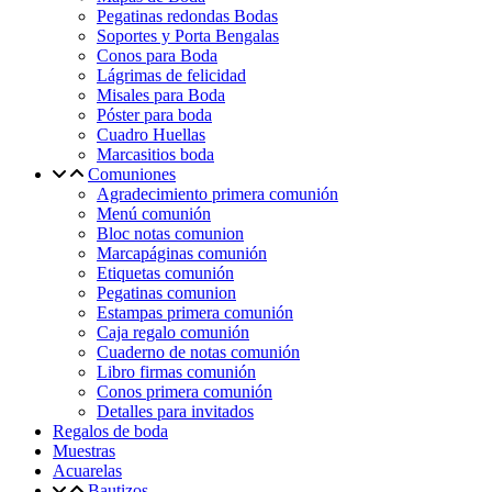
Pegatinas redondas Bodas
Soportes y Porta Bengalas
Conos para Boda
Lágrimas de felicidad
Misales para Boda
Póster para boda
Cuadro Huellas
Marcasitios boda
Comuniones
Agradecimiento primera comunión
Menú comunión
Bloc notas comunion
Marcapáginas comunión
Etiquetas comunión
Pegatinas comunion
Estampas primera comunión
Caja regalo comunión
Cuaderno de notas comunión
Libro firmas comunión
Conos primera comunión
Detalles para invitados
Regalos de boda
Muestras
Acuarelas
Bautizos