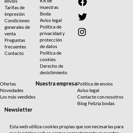
Kit de
envíos
muestras
Tarifas de
Boda
impresión
Aviso legal
Condiciones
Política de
generales de
privacidad y
venta
protección
Preguntas
de datos
frecuentes
Política de
Contacto
cookies
Derecho de
desistimiento
Nuestra empresa
Ofertas
Política de envíos
Novedades
Aviso legal
Los más vendidos
Contacte con nosotros
Blog Felizia bodas
Newsletter
Esta web utiliza cookies propias que son necesarias para
que la página web se cargue correctamente en nuestro