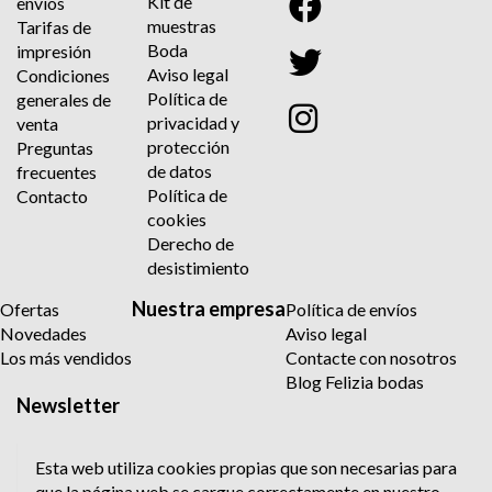
Kit de
envíos
muestras
Tarifas de
Boda
impresión
Aviso legal
Condiciones
Política de
generales de
privacidad y
venta
protección
Preguntas
de datos
frecuentes
Política de
Contacto
cookies
Derecho de
desistimiento
Nuestra empresa
Ofertas
Política de envíos
Novedades
Aviso legal
Los más vendidos
Contacte con nosotros
Blog Felizia bodas
Newsletter
Esta web utiliza cookies propias que son necesarias para
que la página web se cargue correctamente en nuestro