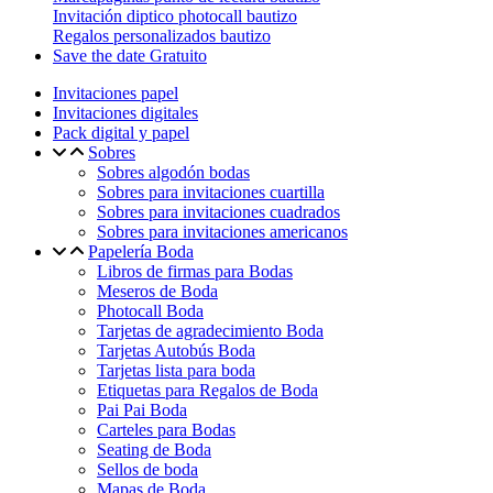
Invitación diptico photocall bautizo
Regalos personalizados bautizo
Save the date Gratuito
Invitaciones papel
Invitaciones digitales
Pack digital y papel
Sobres
Sobres algodón bodas
Sobres para invitaciones cuartilla
Sobres para invitaciones cuadrados
Sobres para invitaciones americanos
Papelería Boda
Libros de firmas para Bodas
Meseros de Boda
Photocall Boda
Tarjetas de agradecimiento Boda
Tarjetas Autobús Boda
Tarjetas lista para boda
Etiquetas para Regalos de Boda
Pai Pai Boda
Carteles para Bodas
Seating de Boda
Sellos de boda
Mapas de Boda