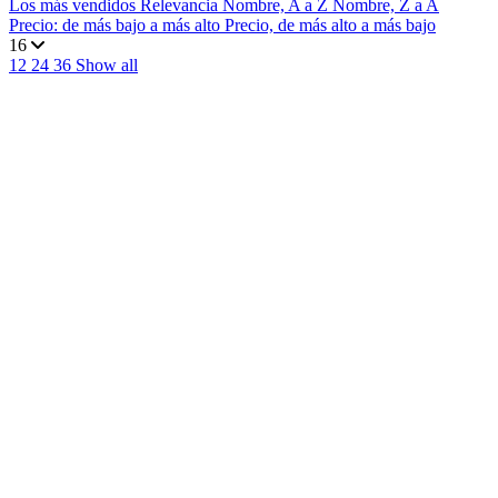
Los más vendidos
Relevancia
Nombre, A a Z
Nombre, Z a A
Precio: de más bajo a más alto
Precio, de más alto a más bajo
16
12
24
36
Show all