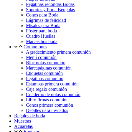
Pegatinas redondas Bodas
Soportes y Porta Bengalas
Conos para Boda
Lágrimas de felicidad
Misales para Boda
Póster para boda
Cuadro Huellas
Marcasitios boda
Comuniones
Agradecimiento primera comunión
Menú comunión
Bloc notas comunion
Marcapáginas comunión
Etiquetas comunión
Pegatinas comunion
Estampas primera comunión
Caja regalo comunión
Cuaderno de notas comunión
Libro firmas comunión
Conos primera comunión
Detalles para invitados
Regalos de boda
Muestras
Acuarelas
Bautizos