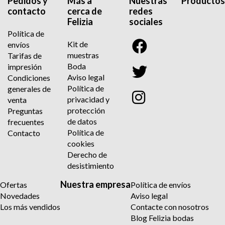
Pedidos y
Más a
Nuestras
Productos
contacto
cerca de
redes
Felizia
sociales
Política de
Kit de
envíos
muestras
Tarifas de
Boda
impresión
Aviso legal
Condiciones
Política de
generales de
privacidad y
venta
protección
Preguntas
de datos
frecuentes
Política de
Contacto
cookies
Derecho de
desistimiento
Nuestra empresa
Ofertas
Política de envíos
Novedades
Aviso legal
Los más vendidos
Contacte con nosotros
Blog Felizia bodas