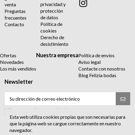
privacidad y
venta
protección
Preguntas
de datos
frecuentes
Política de
Contacto
cookies
Derecho de
desistimiento
Nuestra empresa
Ofertas
Política de envíos
Novedades
Aviso legal
Los más vendidos
Contacte con nosotros
Blog Felizia bodas
Newsletter
Utilizaremos sus datos para enviar el
boletín informativo. Para más información
Esta web utiliza cookies propias que son necesarias para
sobre el tratamiento y sus derechos,
que la página web se cargue correctamente en nuestro
consulte la política de privacidad.
navegador.
Acepto el tratamiento para enviar el