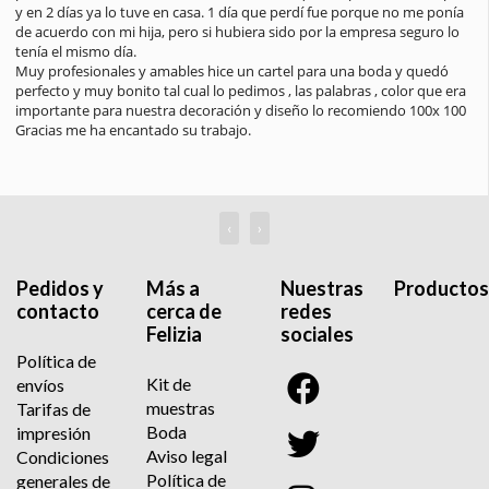
encantadores y muy atentos, la presentación del paquete es 
impecable y muy bonita, verdaderamente es un trabajo hecho con 
amor. Seguro que si tengo otro evento será en vosotros en los 
primeros que confíe. Muchas gracias por todo. Un saludo
‹
›
Pedidos y
Más a
Nuestras
Productos
contacto
cerca de
redes
Felizia
sociales
Política de
Kit de
envíos
muestras
Tarifas de
Boda
impresión
Aviso legal
Condiciones
Política de
generales de