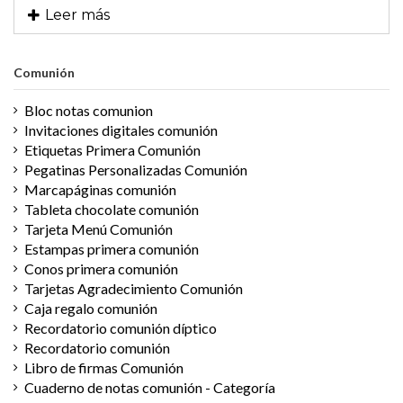
Leer más
dicho, gracias, artistas! Os deseo todo el éxito
estos momentos tan señalados. ¡Gracias por
Paqui Fernández
del mundo, de corazón.
todo!
Clienta
Mateo Rodriguez
Cliente Facebook
Comunión
Irantxu Valera
Leticia Gil
Clienta Instagram
Clienta
Bloc notas comunion
Invitaciones digitales comunión
Etiquetas Primera Comunión
Pegatinas Personalizadas Comunión
Marcapáginas comunión
Tableta chocolate comunión
Tarjeta Menú Comunión
Estampas primera comunión
Conos primera comunión
Tarjetas Agradecimiento Comunión
Caja regalo comunión
Recordatorio comunión díptico
Recordatorio comunión
Libro de firmas Comunión
Cuaderno de notas comunión - Categoría