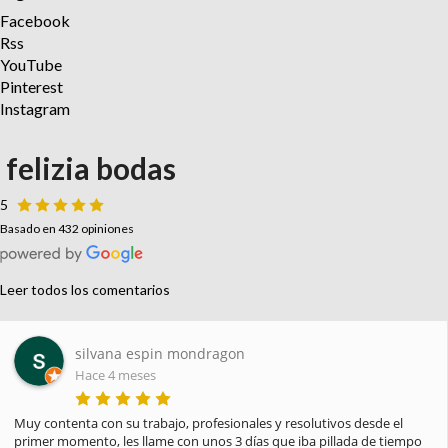
Facebook
Rss
YouTube
Pinterest
Instagram
felizia bodas
5
Basado en 432 opiniones
Leer todos los comentarios
Paula Pellicer
Hace 4 meses
He recibido hoy mi pedido y estoy encantada. Gracias por la 
profesionalidad, amabilidad y el saber hacer. Habéis sido 