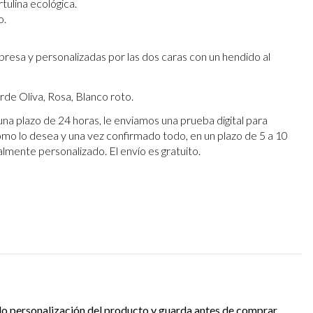
tulina ecológica.
o.
mpresa y personalizadas por las dos caras con un hendido al
rde Oliva, Rosa, Blanco roto.
una plazo de 24 horas, le enviamos una prueba digital para
omo lo desea y una vez confirmado todo, en un plazo de 5 a 10
talmente personalizado. El envío es gratuito.
oto
do personalización del producto y guarda antes de comprar