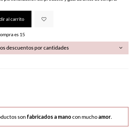
ir al carrito
 compra es
15
los descuentos por cantidades
oductos son
fabricados a mano
con mucho
amor
.