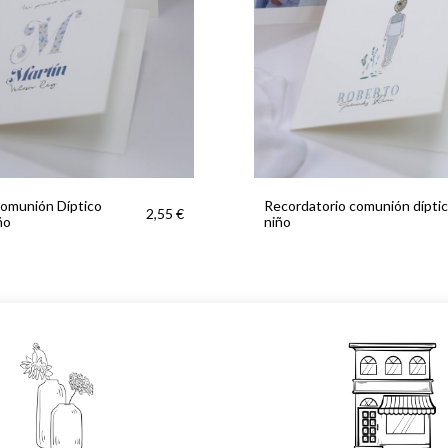
comunión Díptico
Recordatorio comunión dípti
2,55 €
ño
niño