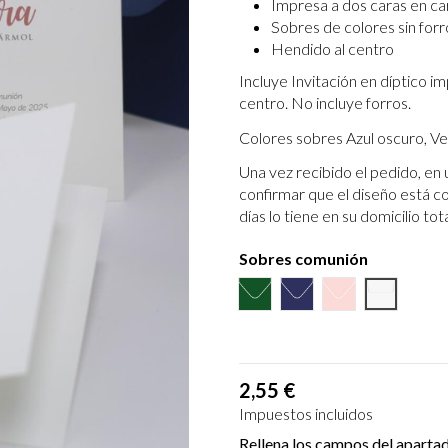
Impresa a dos caras en car
Sobres de colores sin forr
Hendido al centro
Incluye Invitación en díptico i
centro. No incluye forros.
Colores sobres Azul oscuro, Ve
Una vez recibido el pedido, en 
confirmar que el diseño está c
días lo tiene en su domicilio to
Sobres comunión
Verde Oliva
Azul Marino
Rosa
Blanco R
2,55 €
Impuestos incluidos
Rellena los campos del aparta