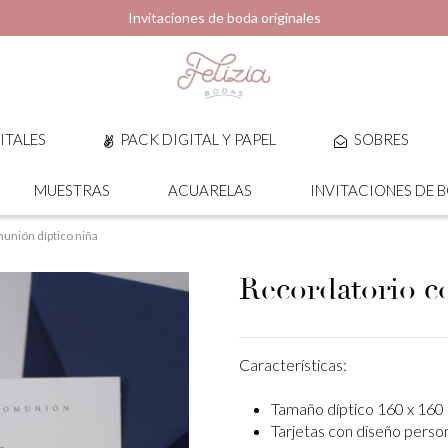
Invitaciones de boda originales
ITALES
PACK DIGITAL Y PAPEL
SOBRES
MUESTRAS
ACUARELAS
INVITACIONES DE 
unión díptico niña
Recordatorio c
Características:
Tamaño díptico 160 x 160
Tarjetas con diseño perso