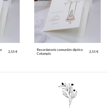
co
Recordatorio comunión díptico
2,55 €
2,55 €
Columpio