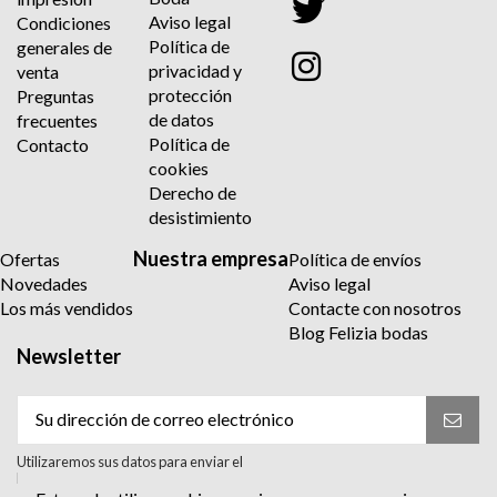
Aviso legal
Condiciones
Política de
generales de
privacidad y
venta
protección
Preguntas
de datos
frecuentes
Política de
Contacto
cookies
Derecho de
desistimiento
Nuestra empresa
Ofertas
Política de envíos
Novedades
Aviso legal
Los más vendidos
Contacte con nosotros
Blog Felizia bodas
Newsletter
Utilizaremos sus datos para enviar el
boletín informativo. Para más información
sobre el tratamiento y sus derechos,