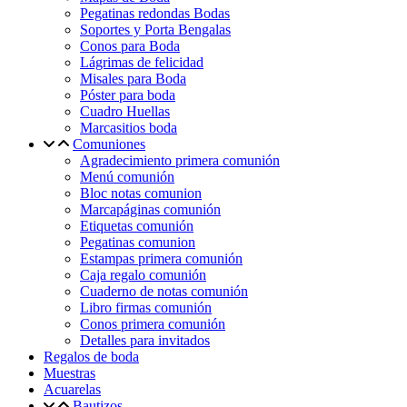
Pegatinas redondas Bodas
Soportes y Porta Bengalas
Conos para Boda
Lágrimas de felicidad
Misales para Boda
Póster para boda
Cuadro Huellas
Marcasitios boda
Comuniones
Agradecimiento primera comunión
Menú comunión
Bloc notas comunion
Marcapáginas comunión
Etiquetas comunión
Pegatinas comunion
Estampas primera comunión
Caja regalo comunión
Cuaderno de notas comunión
Libro firmas comunión
Conos primera comunión
Detalles para invitados
Regalos de boda
Muestras
Acuarelas
Bautizos