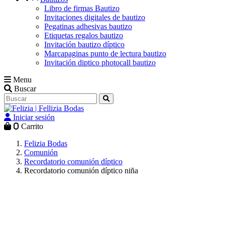
Libro de firmas Bautizo
Invitaciones digitales de bautizo
Pegatinas adhesivas bautizo
Etiquetas regalos bautizo
Invitación bautizo díptico
Marcapaginas punto de lectura bautizo
Invitación diptico photocall bautizo
Menu
Buscar
Iniciar sesión
0
Carrito
Felizia Bodas
Comunión
Recordatorio comunión díptico
Recordatorio comunión díptico niña