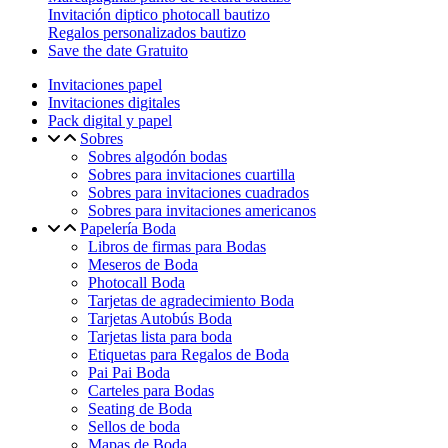
Invitación diptico photocall bautizo
Regalos personalizados bautizo
Save the date Gratuito
Invitaciones papel
Invitaciones digitales
Pack digital y papel
Sobres
Sobres algodón bodas
Sobres para invitaciones cuartilla
Sobres para invitaciones cuadrados
Sobres para invitaciones americanos
Papelería Boda
Libros de firmas para Bodas
Meseros de Boda
Photocall Boda
Tarjetas de agradecimiento Boda
Tarjetas Autobús Boda
Tarjetas lista para boda
Etiquetas para Regalos de Boda
Pai Pai Boda
Carteles para Bodas
Seating de Boda
Sellos de boda
Mapas de Boda