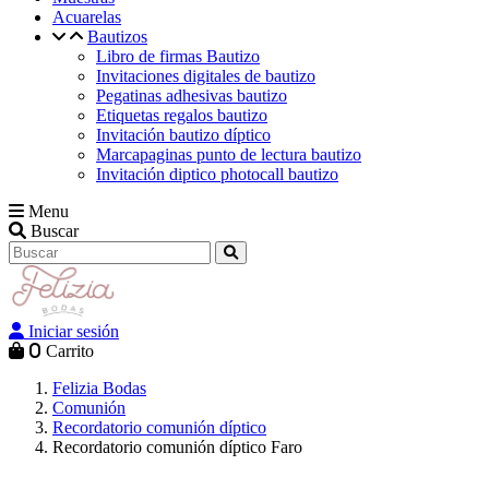
Acuarelas
Bautizos
Libro de firmas Bautizo
Invitaciones digitales de bautizo
Pegatinas adhesivas bautizo
Etiquetas regalos bautizo
Invitación bautizo díptico
Marcapaginas punto de lectura bautizo
Invitación diptico photocall bautizo
Menu
Buscar
Iniciar sesión
0
Carrito
Felizia Bodas
Comunión
Recordatorio comunión díptico
Recordatorio comunión díptico Faro