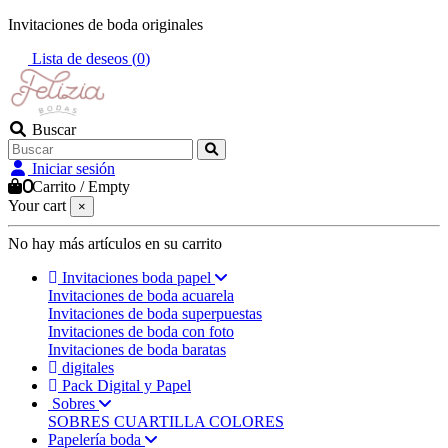
Invitaciones de boda originales
Lista de deseos (
0
)
Buscar
Iniciar sesión
0
Carrito
/
Empty
Your cart
×
No hay más artículos en su carrito
Invitaciones boda papel
Invitaciones de boda acuarela
Invitaciones de boda superpuestas
Invitaciones de boda con foto
Invitaciones de boda baratas
digitales
Pack Digital y Papel
Sobres
SOBRES CUARTILLA COLORES
Papelería boda