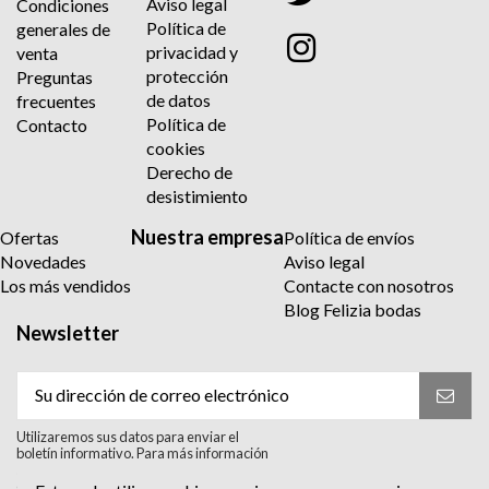
Aviso legal
Condiciones
Política de
generales de
privacidad y
venta
protección
Preguntas
de datos
frecuentes
Política de
Contacto
cookies
Derecho de
desistimiento
Nuestra empresa
Ofertas
Política de envíos
Novedades
Aviso legal
Los más vendidos
Contacte con nosotros
Blog Felizia bodas
Newsletter
Utilizaremos sus datos para enviar el
boletín informativo. Para más información
sobre el tratamiento y sus derechos,
consulte la política de privacidad.