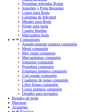
Pegatinas redondas Bodas
Soportes y Porta Bengalas
Conos para Boda
Lágrimas de felicidad
Misales para Boda
Póster para boda
Cuadro Huellas
Marcasitios boda
Comuniones
Agradecimiento primera comunión
Menú comunión
Bloc notas comunion
Marcapáginas comunión
Etiquetas comunión
Pegatinas comunion
Estampas primera comunión
Caja regalo comunión
Cuaderno de notas comunión
Libro firmas comunión
Conos primera comunión
Detalles para invitados
Regalos de boda
Muestras
Acuarelas
Bautizos