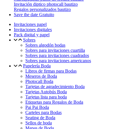
Invitación diptico photocall bautizo
Regalos personalizados bautizo
Save the date Gratuito
Invitaciones papel
Invitaciones digitales
Pack digital y papel
Sobres
Sobres algodón bodas
Sobres para invitaciones cuartilla
Sobres para invitaciones cuadrados
Sobres para invitaciones americanos
Papelería Boda
Libros de firmas para Bodas
Meseros de Boda
Photocall Boda
Tarjetas de agradecimiento Boda
Tarjetas Autobús Boda
Tarjetas lista para boda
Etiquetas para Regalos de Boda
Pai Pai Boda
Carteles para Bodas
Seating de Boda
Sellos de boda
Mapas de Boda