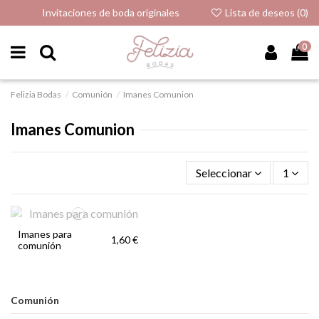
Invitaciones de boda originales
Lista de deseos (
0
)
0
Felizia Bodas
Comunión
Imanes Comunion
Imanes Comunion
Seleccionar
1
Imanes para
1,60 €
comunión
Comunión