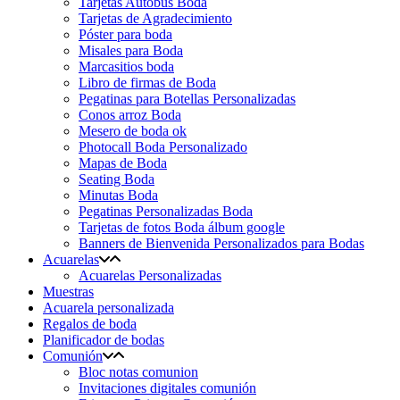
Tarjetas Autobús Boda
Tarjetas de Agradecimiento
Póster para boda
Misales para Boda
Marcasitios boda
Libro de firmas de Boda
Pegatinas para Botellas Personalizadas
Conos arroz Boda
Mesero de boda ok
Photocall Boda Personalizado
Mapas de Boda
Seating Boda
Minutas Boda
Pegatinas Personalizadas Boda
Tarjetas de fotos Boda álbum google
Banners de Bienvenida Personalizados para Bodas
Acuarelas
Acuarelas Personalizadas
Muestras
Acuarela personalizada
Regalos de boda
Planificador de bodas
Comunión
Bloc notas comunion
Invitaciones digitales comunión