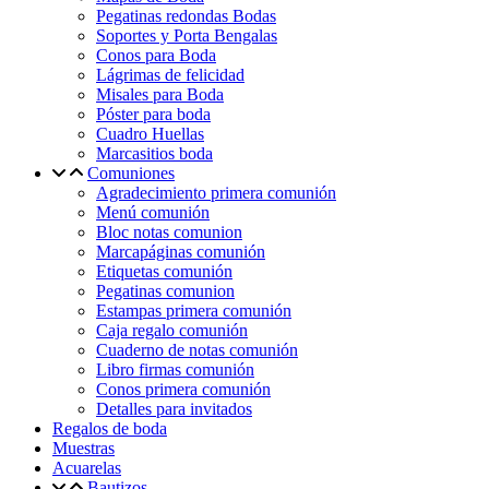
Pegatinas redondas Bodas
Soportes y Porta Bengalas
Conos para Boda
Lágrimas de felicidad
Misales para Boda
Póster para boda
Cuadro Huellas
Marcasitios boda
Comuniones
Agradecimiento primera comunión
Menú comunión
Bloc notas comunion
Marcapáginas comunión
Etiquetas comunión
Pegatinas comunion
Estampas primera comunión
Caja regalo comunión
Cuaderno de notas comunión
Libro firmas comunión
Conos primera comunión
Detalles para invitados
Regalos de boda
Muestras
Acuarelas
Bautizos