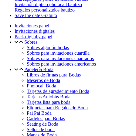
Invitación diptico photocall bautizo
Regalos personalizados bautizo
Save the date Gratuito
Invitaciones papel
Invitaciones digitales
Pack digital y papel
Sobres
Sobres algodón bodas
Sobres para invitaciones cuartilla
Sobres para invitaciones cuadrados
Sobres para invitaciones americanos
Papelería Boda
Libros de firmas para Bodas
Meseros de Boda
Photocall Boda
Tarjetas de agradecimiento Boda
Tarjetas Autobús Boda
Tarjetas lista para boda
Etiquetas para Regalos de Boda
Pai Pai Boda
Carteles para Bodas
Seating de Boda
Sellos de boda
Mapas de Boda