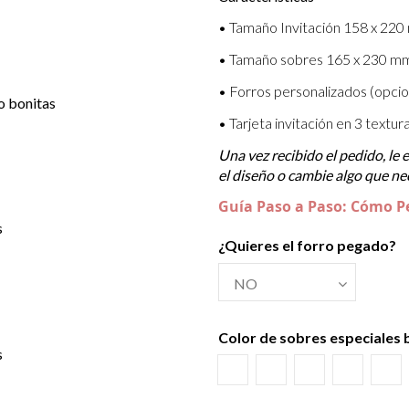
• Tamaño Invitación 158 x 220
• Tamaño sobres 165 x 230 m
• Forros personalizados (opcio
• Tarjeta invitación en 3 textu
Una vez recibido el pedido, le
el diseño o cambie algo que nec
Guía Paso a Paso: Cómo P
¿Quieres el forro pegado?
Color de sobres especiales
Azul Lila
Amarillo Alvero
Azul Riviera
Azul Osc
Sal