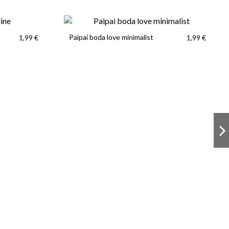
Paipai boda love minimalist
1,99 €
1,99 €