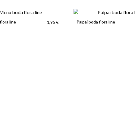
lora line
Paipai boda flora line
1,95 €