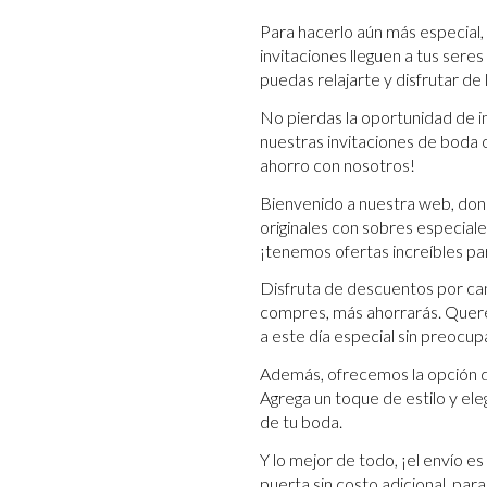
Para hacerlo aún más especial
invitaciones lleguen a tus sere
puedas relajarte y disfrutar de
No pierdas la oportunidad de 
nuestras invitaciones de boda o
ahorro con nosotros!
Bienvenido a nuestra web, don
originales con sobres especial
¡tenemos ofertas increíbles par
Disfruta de descuentos por can
compres, más ahorrarás. Querem
a este día especial sin preocup
Además, ofrecemos la opción de
Agrega un toque de estilo y ele
de tu boda.
Y lo mejor de todo, ¡el envío e
puerta sin costo adicional, par