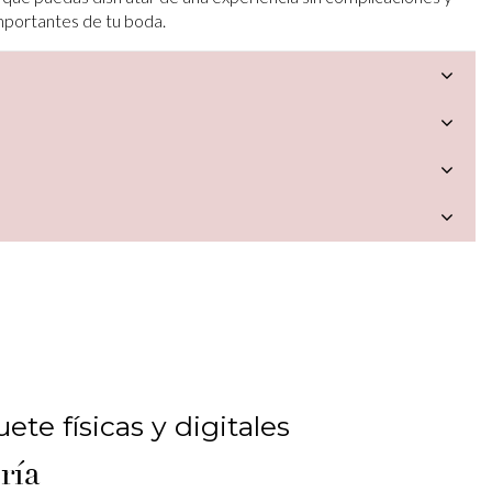
mportantes de tu boda.
a
ete físicas y digitales
ría