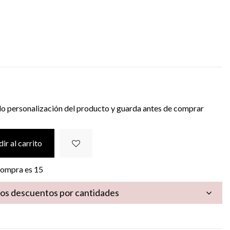
ema
gica
do personalización del producto y guarda antes de comprar
ir al carrito
 compra es
15
los descuentos por cantidades