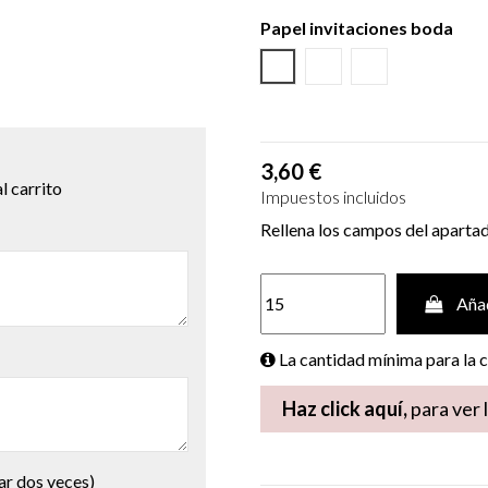
Papel invitaciones boda
Cartulina Textura Blanca
Cartulina Textura Cr
Cartulina Ecoló
3,60 €
l carrito
Impuestos incluidos
Rellena los campos del aparta
Añad
La cantidad mínima para la
Haz click aquí,
para ver 
ar dos veces)