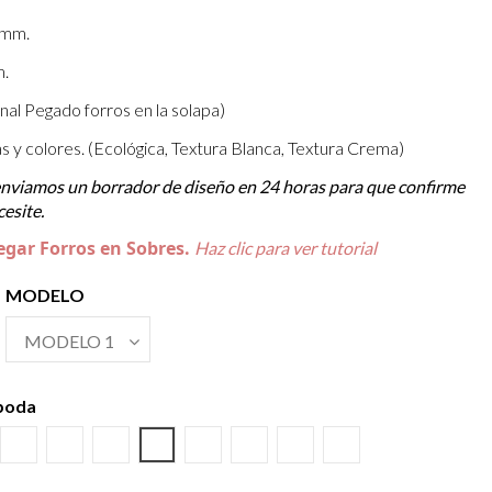
 mm.
m.
nal Pegado forros en la solapa)
ras y colores. (Ecológica, Textura Blanca, Textura Crema)
 enviamos un borrador de diseño en 24 horas para que confirme
esite.
egar Forros en Sobres.
Haz clic para ver tutorial
MODELO
 boda
uro
món
Burdeos
Kraft
Gris Visón
Verde Olivo
Rosa Palo
Negro
Crema
Blanco