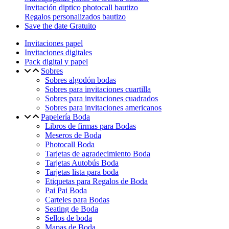
Invitación diptico photocall bautizo
Regalos personalizados bautizo
Save the date Gratuito
Invitaciones papel
Invitaciones digitales
Pack digital y papel
Sobres
Sobres algodón bodas
Sobres para invitaciones cuartilla
Sobres para invitaciones cuadrados
Sobres para invitaciones americanos
Papelería Boda
Libros de firmas para Bodas
Meseros de Boda
Photocall Boda
Tarjetas de agradecimiento Boda
Tarjetas Autobús Boda
Tarjetas lista para boda
Etiquetas para Regalos de Boda
Pai Pai Boda
Carteles para Bodas
Seating de Boda
Sellos de boda
Mapas de Boda