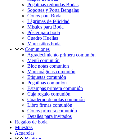
Pegatinas redondas Bodas
Soportes y Porta Bengalas
Conos para Boda
Lágrimas de felicidad
Misales para Boda
Póster para boda
Cuadro Huellas
Marcasitios boda
Comuniones
Agradecimiento primera comunión
Menú comunión
Bloc notas comunion
Marcapáginas comunión
Etiquetas comunión
Pegatinas comunion
Estampas primera comunión
Caja regalo comunión
Cuaderno de notas comunión
Libro firmas comunión
Conos primera comunión
Detalles para invitados
Regalos de boda
Muestras
Acuarelas
Bautizos