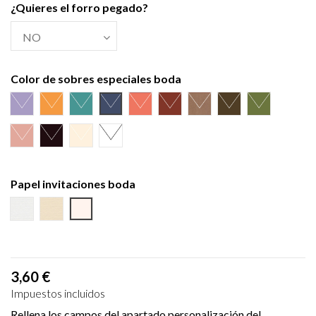
¿Quieres el forro pegado?
Color de sobres especiales boda
Azul Lila
Amarillo Alvero
Azul Riviera
Azul Oscuro
Salmón
Burdeos
Kraft
Gris Visón
Verde Olivo
Rosa Palo
Negro
Crema
Blanco
Papel invitaciones boda
Cartulina Textura Blanca
Cartulina Textura Crema
Cartulina Ecológica
3,60 €
Impuestos incluidos
Rellena los campos del apartado personalización del