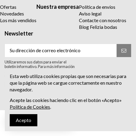
Nuestra empresa
Ofertas
Política de envíos
Novedades
Aviso legal
Los más vendidos
Contacte con nosotros
Blog Felizia bodas
Newsletter
Utilizaremos sus datos para enviar el
boletín informativo. Para más información
sobre el tratamiento y sus derechos,
consulte la política de privacidad.
Esta web utiliza cookies propias que son necesarias para
que la página web se cargue correctamente en nuestro
Acepto el tratamiento para enviar el
boletín informativo. He leído y Acepto
navegador.
la
política de privacidad
.
Acepte las cookies haciendo clic en el botón «Acepto»
Política de Cookies
.
Acepto
Escríbenos al Whatsapp