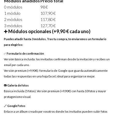
Módulos añadidos
Precio total
0 módulos
98 €
1 módulo
107,90 €
2 módulos
117,80 €
3 módulos
127,70 €
➕ Módulos opcionales (+9,90 € cada uno)
Puedes añadir hasta 3 módulos. Tras tu compra, te enviaremos un formulario
para elegirlos:
✅
Formulario de confirmación
Versión básica incluida: los invitados confirman desde la invitación y recibes un
email por cada uno.
Versión premium (+9,90 €): formulario de Google que guarda automáticamente
todas las respuestas en una hoja Excel, ideal para organizarse mejor.
📷
Galería de fotos
Básica incluida (5 fotos). Versión premium (+9,90 €) con hasta 10 fotos y mayor
protagonismo visual.
🔗
Google Fotos
Enlace a un álbum creado por vosotros donde los invitados pueden subir fotos