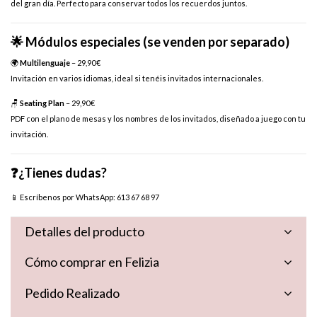
del gran día. Perfecto para conservar todos los recuerdos juntos.
🌟 Módulos especiales (se venden por separado)
🌍
Multilenguaje
– 29,90 €
Invitación en varios idiomas, ideal si tenéis invitados internacionales.
🪑
Seating Plan
– 29,90 €
PDF con el plano de mesas y los nombres de los invitados, diseñado a juego con tu
invitación.
❓¿Tienes dudas?
📱 Escríbenos por WhatsApp:
613 67 68 97
Detalles del producto
Cómo comprar en Felizia
Pedido Realizado