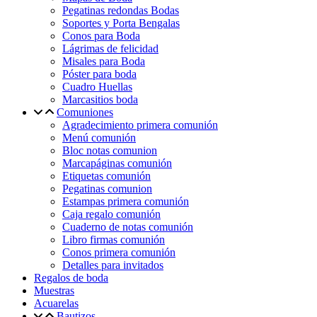
Pegatinas redondas Bodas
Soportes y Porta Bengalas
Conos para Boda
Lágrimas de felicidad
Misales para Boda
Póster para boda
Cuadro Huellas
Marcasitios boda
Comuniones
Agradecimiento primera comunión
Menú comunión
Bloc notas comunion
Marcapáginas comunión
Etiquetas comunión
Pegatinas comunion
Estampas primera comunión
Caja regalo comunión
Cuaderno de notas comunión
Libro firmas comunión
Conos primera comunión
Detalles para invitados
Regalos de boda
Muestras
Acuarelas
Bautizos