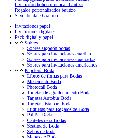
Invitación diptico photocall bautizo
Regalos personalizados bautizo
Save the date Gratuito
Invitaciones papel
Invitaciones digitales
Pack digital y papel
Sobres
Sobres algodón bodas
Sobres para invitaciones cuartilla
Sobres para invitaciones cuadrados
Sobres para invitaciones americanos
Papelería Boda
Libros de firmas para Bodas
Meseros de Boda
Photocall Boda
Tarjetas de agradecimiento Boda
Tarjetas Autobús Boda
Tarjetas lista para boda
Etiquetas para Regalos de Boda
Pai Pai Boda
Carteles para Bodas
Seating de Boda
Sellos de boda
Mapas de Boda