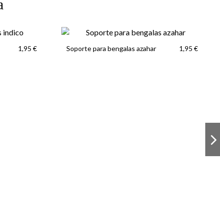
a
Soporte para bengalas azahar
1,95 €
1,95 €