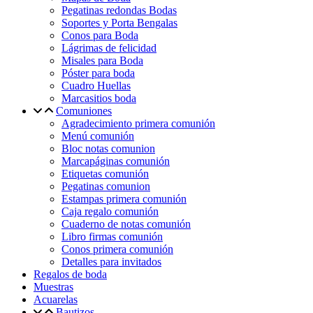
Pegatinas redondas Bodas
Soportes y Porta Bengalas
Conos para Boda
Lágrimas de felicidad
Misales para Boda
Póster para boda
Cuadro Huellas
Marcasitios boda
Comuniones
Agradecimiento primera comunión
Menú comunión
Bloc notas comunion
Marcapáginas comunión
Etiquetas comunión
Pegatinas comunion
Estampas primera comunión
Caja regalo comunión
Cuaderno de notas comunión
Libro firmas comunión
Conos primera comunión
Detalles para invitados
Regalos de boda
Muestras
Acuarelas
Bautizos