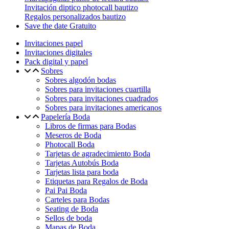
Invitación diptico photocall bautizo
Regalos personalizados bautizo
Save the date Gratuito
Invitaciones papel
Invitaciones digitales
Pack digital y papel
Sobres
Sobres algodón bodas
Sobres para invitaciones cuartilla
Sobres para invitaciones cuadrados
Sobres para invitaciones americanos
Papelería Boda
Libros de firmas para Bodas
Meseros de Boda
Photocall Boda
Tarjetas de agradecimiento Boda
Tarjetas Autobús Boda
Tarjetas lista para boda
Etiquetas para Regalos de Boda
Pai Pai Boda
Carteles para Bodas
Seating de Boda
Sellos de boda
Mapas de Boda