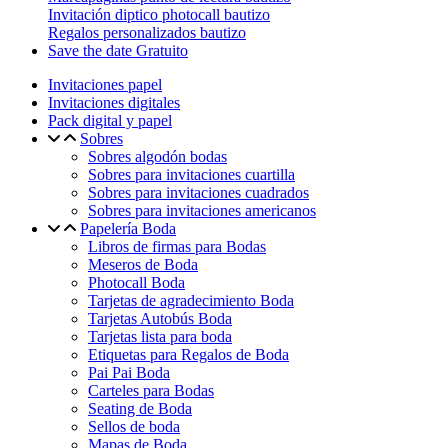
Invitación diptico photocall bautizo
Regalos personalizados bautizo
Save the date Gratuito
Invitaciones papel
Invitaciones digitales
Pack digital y papel
Sobres
Sobres algodón bodas
Sobres para invitaciones cuartilla
Sobres para invitaciones cuadrados
Sobres para invitaciones americanos
Papelería Boda
Libros de firmas para Bodas
Meseros de Boda
Photocall Boda
Tarjetas de agradecimiento Boda
Tarjetas Autobús Boda
Tarjetas lista para boda
Etiquetas para Regalos de Boda
Pai Pai Boda
Carteles para Bodas
Seating de Boda
Sellos de boda
Mapas de Boda