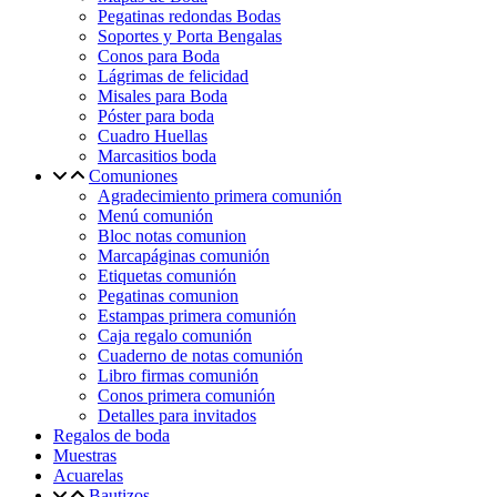
Pegatinas redondas Bodas
Soportes y Porta Bengalas
Conos para Boda
Lágrimas de felicidad
Misales para Boda
Póster para boda
Cuadro Huellas
Marcasitios boda
Comuniones
Agradecimiento primera comunión
Menú comunión
Bloc notas comunion
Marcapáginas comunión
Etiquetas comunión
Pegatinas comunion
Estampas primera comunión
Caja regalo comunión
Cuaderno de notas comunión
Libro firmas comunión
Conos primera comunión
Detalles para invitados
Regalos de boda
Muestras
Acuarelas
Bautizos