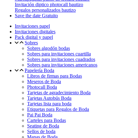
Invitación diptico photocall bautizo
Regalos personalizados bautizo
Save the date Gratuito
Invitaciones papel
Invitaciones digitales
Pack digital y papel
Sobres
Sobres algodón bodas
Sobres para invitaciones cuartilla
Sobres para invitaciones cuadrados
Sobres para invitaciones americanos
Papelería Boda
Libros de firmas para Bodas
Meseros de Boda
Photocall Boda
Tarjetas de agradecimiento Boda
Tarjetas Autobús Boda
Tarjetas lista para boda
Etiquetas para Regalos de Boda
Pai Pai Boda
Carteles para Bodas
Seating de Boda
Sellos de boda
Mapas de Boda