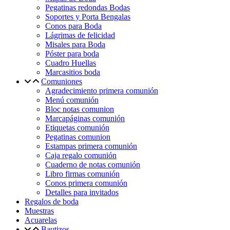
Pegatinas redondas Bodas
Soportes y Porta Bengalas
Conos para Boda
Lágrimas de felicidad
Misales para Boda
Póster para boda
Cuadro Huellas
Marcasitios boda
Comuniones
Agradecimiento primera comunión
Menú comunión
Bloc notas comunion
Marcapáginas comunión
Etiquetas comunión
Pegatinas comunion
Estampas primera comunión
Caja regalo comunión
Cuaderno de notas comunión
Libro firmas comunión
Conos primera comunión
Detalles para invitados
Regalos de boda
Muestras
Acuarelas
Bautizos