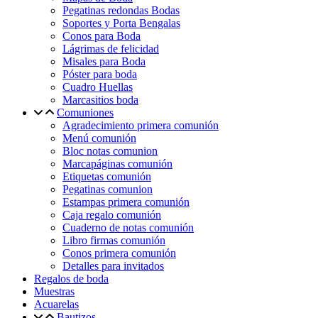
Pegatinas redondas Bodas
Soportes y Porta Bengalas
Conos para Boda
Lágrimas de felicidad
Misales para Boda
Póster para boda
Cuadro Huellas
Marcasitios boda
Comuniones
Agradecimiento primera comunión
Menú comunión
Bloc notas comunion
Marcapáginas comunión
Etiquetas comunión
Pegatinas comunion
Estampas primera comunión
Caja regalo comunión
Cuaderno de notas comunión
Libro firmas comunión
Conos primera comunión
Detalles para invitados
Regalos de boda
Muestras
Acuarelas
Bautizos