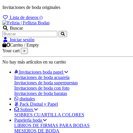
Invitaciones de boda originales
Lista de deseos (
)
Buscar
Iniciar sesión
0
Carrito
/
Empty
Your cart
×
No hay más artículos en su carrito
Invitaciones boda papel
Invitaciones de boda acuarela
Invitaciones de boda superpuestas
Invitaciones de boda con foto
Invitaciones de boda baratas
digitales
Pack Digital y Papel
Sobres
SOBRES CUARTILLA COLORES
Papelería boda
LIBROS DE FIRMAS PARA BODAS
MESEROS DE BODA