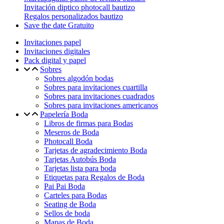
Invitación diptico photocall bautizo
Regalos personalizados bautizo
Save the date Gratuito
Invitaciones papel
Invitaciones digitales
Pack digital y papel
Sobres
Sobres algodón bodas
Sobres para invitaciones cuartilla
Sobres para invitaciones cuadrados
Sobres para invitaciones americanos
Papelería Boda
Libros de firmas para Bodas
Meseros de Boda
Photocall Boda
Tarjetas de agradecimiento Boda
Tarjetas Autobús Boda
Tarjetas lista para boda
Etiquetas para Regalos de Boda
Pai Pai Boda
Carteles para Bodas
Seating de Boda
Sellos de boda
Mapas de Boda