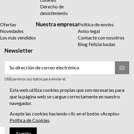
Derecho de
desistimiento
Nuestra empresa
Ofertas
Política de envíos
Novedades
Aviso legal
Los más vendidos
Contacte con nosotros
Blog Felizia bodas
Newsletter
Utilizaremos sus datos para enviar el
boletín informativo. Para más información
sobre el tratamiento y sus derechos,
Esta web utiliza cookies propias que son necesarias para
consulte la política de privacidad.
que la página web se cargue correctamente en nuestro
Acepto el tratamiento para enviar el
navegador.
boletín informativo. He leído y Acepto
la
política de privacidad
.
Acepte las cookies haciendo clic en el botón «Acepto»
Política de Cookies
.
Acepto