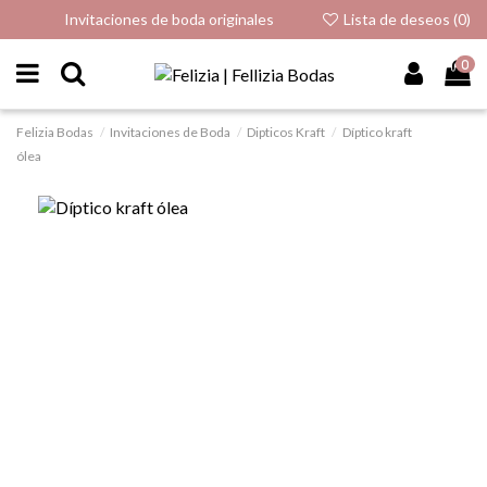
Invitaciones de boda originales
Lista de deseos (
0
)
0
Felizia Bodas
Invitaciones de Boda
Dipticos Kraft
Díptico kraft
ólea