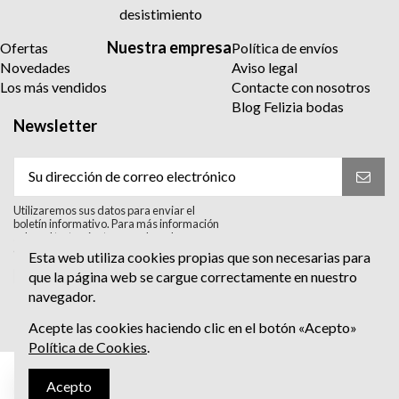
desistimiento
Nuestra empresa
Ofertas
Política de envíos
Novedades
Aviso legal
Los más vendidos
Contacte con nosotros
Blog Felizia bodas
Newsletter
Utilizaremos sus datos para enviar el
boletín informativo. Para más información
sobre el tratamiento y sus derechos,
consulte la política de privacidad.
Esta web utiliza cookies propias que son necesarias para
Acepto el tratamiento para enviar el
que la página web se cargue correctamente en nuestro
boletín informativo. He leído y Acepto
navegador.
la
política de privacidad
.
Acepte las cookies haciendo clic en el botón «Acepto»
Política de Cookies
.
Acepto
Escríbenos al Whatsapp