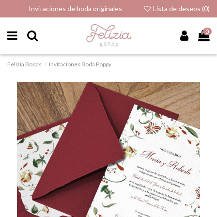
Invitaciones de boda originales
Lista de deseos (
0
)
0
Felizia Bodas
Invitaciones Boda Poppy