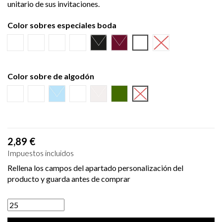
unitario de sus invitaciones.
Color sobres especiales boda
Verjurado blanco
Ecológico hueso
Azul Marino
Textura Kraft
Negro
Burdeos
Verde Olivo
NINGUNO
Color sobre de algodón
Burdeos
Marino
Azul
Puntos
Beige
Sobre Verde
NINGUNO
2,89 €
Impuestos incluidos
Rellena los campos del apartado personalización del
producto y guarda antes de comprar