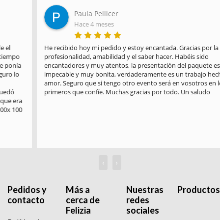
Paula Pellicer
Hace 4 meses
He recibido hoy mi pedido y estoy encantada. Gracias por la 
profesionalidad, amabilidad y el saber hacer. Habéis sido 
encantadores y muy atentos, la presentación del paquete es 
impecable y muy bonita, verdaderamente es un trabajo hecho con 
amor. Seguro que si tengo otro evento será en vosotros en los 
primeros que confíe. Muchas gracias por todo. Un saludo
‹
›
Pedidos y
Más a
Nuestras
Productos
contacto
cerca de
redes
Felizia
sociales