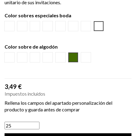
unitario de sus invitaciones.
Color sobres especiales boda
Verjurado blanco
Ecológico hueso
Azul Marino
Textura Kraft
Negro
Burdeos
Verde Olivo
NINGUNO
Color sobre de algodón
Burdeos
Marino
Azul
Puntos
Beige
Sobre Verde
NINGUNO
3,49 €
Impuestos incluidos
Rellena los campos del apartado personalización del
producto y guarda antes de comprar