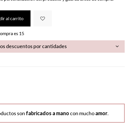
ir al carrito
 compra es
15
los descuentos por cantidades
oductos son
fabricados a mano
con mucho
amor
.