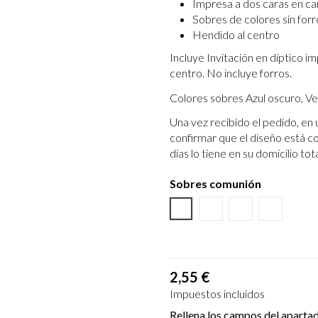
Impresa a dos caras en car
Sobres de colores sin forr
Hendido al centro
Incluye Invitación en díptico i
centro. No incluye forros.
Colores sobres Azul oscuro, Ve
Una vez recibido el pedido, en 
confirmar que el diseño está c
días lo tiene en su domicilio to
Sobres comunión
Verde Oliva
Azul Marino
Rosa
Blanco R
2,55 €
Impuestos incluidos
Rellena los campos del aparta