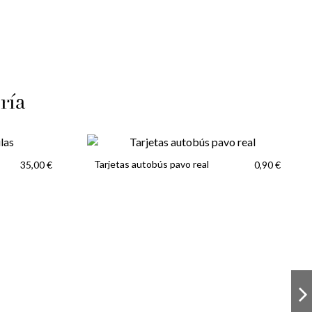
ría
Tarjetas autobús pavo real
35,00 €
0,90 €