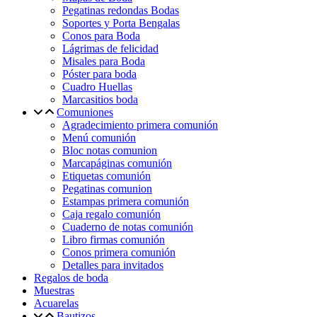
Pegatinas redondas Bodas
Soportes y Porta Bengalas
Conos para Boda
Lágrimas de felicidad
Misales para Boda
Póster para boda
Cuadro Huellas
Marcasitios boda
Comuniones
Agradecimiento primera comunión
Menú comunión
Bloc notas comunion
Marcapáginas comunión
Etiquetas comunión
Pegatinas comunion
Estampas primera comunión
Caja regalo comunión
Cuaderno de notas comunión
Libro firmas comunión
Conos primera comunión
Detalles para invitados
Regalos de boda
Muestras
Acuarelas
Bautizos