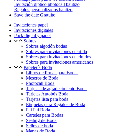
Invitación diptico photocall bautizo
Regalos personalizados bautizo
Save the date Gratuito
Invitaciones papel
Invitaciones digitales
Pack digital y papel
Sobres
Sobres algodón bodas
Sobres para invitaciones cuartilla
Sobres para invitaciones cuadrados
Sobres para invitaciones americanos
Papelería Boda
Libros de firmas para Bodas
Meseros de Boda
Photocall Boda
Tarjetas de agradecimiento Boda
Tarjetas Autobús Boda
Tarjetas lista para boda
Etiquetas para Regalos de Boda
Pai Pai Boda
Carteles para Bodas
Seating de Boda
Sellos de boda
Mapas de Boda