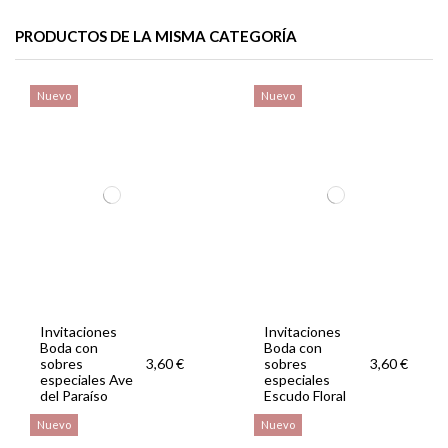
PRODUCTOS DE LA MISMA CATEGORÍA
Nuevo
Nuevo
Tarjeta lista de
Carteles boda
Libro firmas
22,00 €
0,60 €
35,00 €
boda love
flamencos
alhelí
Invitaciones
Invitaciones
Boda con
Boda con
sobres
sobres
3,60 €
3,60 €
especiales Ave
especiales
del Paraíso
Escudo Floral
Nuevo
Nuevo