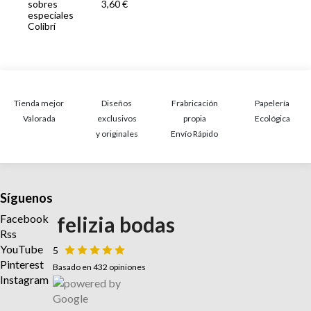
sobres
3,60 €
especiales
Colibrí
Tienda mejor
Diseños
Frabricación
Papelería
Valorada
exclusivos
propia
Ecológica
y originales
Envío Rápido
Síguenos
Facebook
felizia bodas
Rss
YouTube
5
Pinterest
Basado en 432 opiniones
Instagram