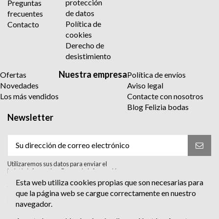
protección
Preguntas
de datos
frecuentes
Política de
Contacto
cookies
Derecho de
desistimiento
Nuestra empresa
Ofertas
Política de envíos
Novedades
Aviso legal
Los más vendidos
Contacte con nosotros
Blog Felizia bodas
Newsletter
Utilizaremos sus datos para enviar el
boletín informativo. Para más información
sobre el tratamiento y sus derechos,
Esta web utiliza cookies propias que son necesarias para
consulte la política de privacidad.
que la página web se cargue correctamente en nuestro
Acepto el tratamiento para enviar el
navegador.
boletín informativo. He leído y Acepto
la
política de privacidad
.