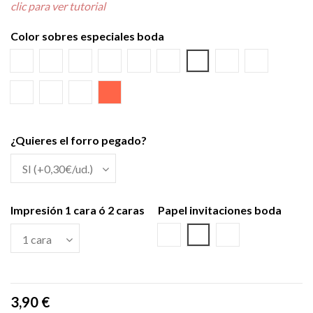
clic para ver tutorial
Color sobres especiales boda
Blanco
Verjurado blanco
Ecológico hueso
Azul Marino
Textura Kraft
Negro
Burdeos
Verde wasabi
Amarillo al
Verde Olivo
Verjurado crema
Azul Riviera
Salmón
¿Quieres el forro pegado?
Impresión 1 cara ó 2 caras
Papel invitaciones boda
Cartulina Textura Blanca
Cartulina Textura Crem
Cartulina Ecológi
3,90 €