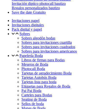
Invitación diptico photocall bautizo
Regalos personalizados bautizo
Save the date Gratuito
Invitaciones papel
Invitaciones digitales
Pack digital y papel
Sobres
Sobres algodón bodas
Sobres para invitaciones cuartilla
Sobres para invitaciones cuadrados
Sobres para invitaciones americanos
Papelería Boda
Libros de firmas para Bodas
Meseros de Boda
Photocall Boda
Tarjetas de agradecimiento Boda
Tarjetas Autobús Boda
Tarjetas lista para boda
Etiquetas para Regalos de Boda
Pai Pai Boda
Carteles para Bodas
Seating de Boda
Sellos de boda
Mapas de Boda