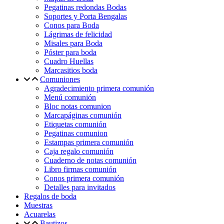
Pegatinas redondas Bodas
Soportes y Porta Bengalas
Conos para Boda
Lágrimas de felicidad
Misales para Boda
Póster para boda
Cuadro Huellas
Marcasitios boda
Comuniones
Agradecimiento primera comunión
Menú comunión
Bloc notas comunion
Marcapáginas comunión
Etiquetas comunión
Pegatinas comunion
Estampas primera comunión
Caja regalo comunión
Cuaderno de notas comunión
Libro firmas comunión
Conos primera comunión
Detalles para invitados
Regalos de boda
Muestras
Acuarelas
Bautizos