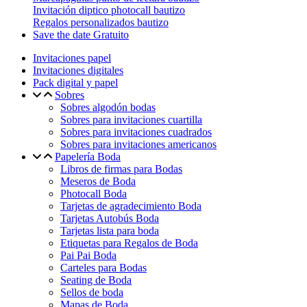
Invitación diptico photocall bautizo
Regalos personalizados bautizo
Save the date Gratuito
Invitaciones papel
Invitaciones digitales
Pack digital y papel
Sobres
Sobres algodón bodas
Sobres para invitaciones cuartilla
Sobres para invitaciones cuadrados
Sobres para invitaciones americanos
Papelería Boda
Libros de firmas para Bodas
Meseros de Boda
Photocall Boda
Tarjetas de agradecimiento Boda
Tarjetas Autobús Boda
Tarjetas lista para boda
Etiquetas para Regalos de Boda
Pai Pai Boda
Carteles para Bodas
Seating de Boda
Sellos de boda
Mapas de Boda