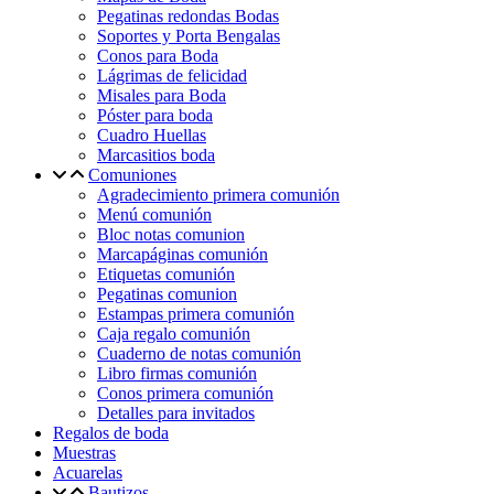
Pegatinas redondas Bodas
Soportes y Porta Bengalas
Conos para Boda
Lágrimas de felicidad
Misales para Boda
Póster para boda
Cuadro Huellas
Marcasitios boda
Comuniones
Agradecimiento primera comunión
Menú comunión
Bloc notas comunion
Marcapáginas comunión
Etiquetas comunión
Pegatinas comunion
Estampas primera comunión
Caja regalo comunión
Cuaderno de notas comunión
Libro firmas comunión
Conos primera comunión
Detalles para invitados
Regalos de boda
Muestras
Acuarelas
Bautizos