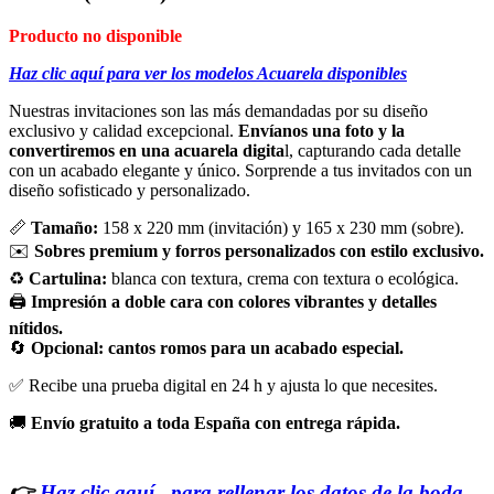
Producto no disponible
Haz clic aquí para ver los modelos Acuarela disponibles
Nuestras invitaciones son las más demandadas por su diseño
exclusivo y calidad excepcional.
Envíanos una foto y la
convertiremos en una acuarela digita
l, capturando cada detalle
con un acabado elegante y único. Sorprende a tus invitados con un
diseño sofisticado y personalizado.
📏
Tamaño:
158 x 220 mm (invitación) y 165 x 230 mm (sobre).
✉️
Sobres premium y forros personalizados con estilo exclusivo.
♻️
Cartulina:
blanca con textura, crema con textura o ecológica.
🖨️
Impresión a doble cara con colores vibrantes y detalles
nítidos.
🔄
Opcional: cantos romos para un acabado especial.
✅ Recibe una prueba digital en 24 h y ajusta lo que necesites.
🚚
Envío gratuito a toda España con entrega rápida.
👉
Haz clic aquí, para rellenar los datos de la boda,