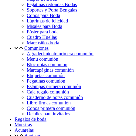
Pegatinas redondas Bodas
Soportes y Porta Bengalas
Conos para Boda
Lágrimas de felicidad
Misales para Boda
Póster para boda
Cuadro Huellas
Marcasitios boda
Comuniones
Agradecimiento primera comunión
Menú comunión
Bloc notas comunion
Marcapáginas comunión
Etiquetas comunión
Pegatinas comunion
Estampas primera comunión
Caja regalo comunión
Cuaderno de notas comunión
Libro firmas comunión
Conos primera comunión
Detalles para invitados
Regalos de boda
Muestras
Acuarelas
Bautizos