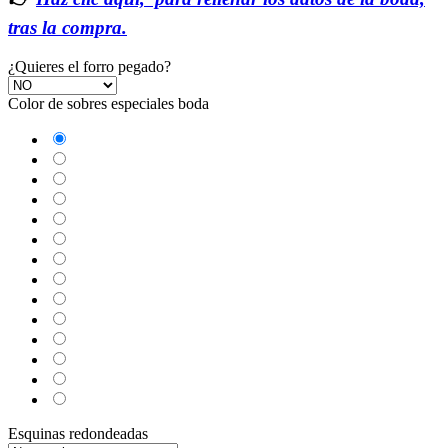
tras la compra.
¿Quieres el forro pegado?
Color de sobres especiales boda
Azul Lila
Amarillo Alvero
Azul Riviera
Azul Oscuro
Salmón
Burdeos
Kraft
Gris Visón
Verde Olivo
Rosa Palo
Negro
Crema
Blanco
Verde wasabi
Esquinas redondeadas