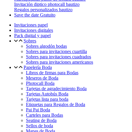
Invitación diptico photocall bautizo
Regalos personalizados bautizo
Save the date Gratuito
Invitaciones papel
Invitaciones digitales
Pack digital y papel
Sobres
Sobres algodón bodas
Sobres para invitaciones cuartilla
Sobres para invitaciones cuadrados
Sobres para invitaciones americanos
Papelería Boda
Libros de firmas para Bodas
Meseros de Boda
Photocall Boda
Tarjetas de agradecimiento Boda
Tarjetas Autobús Boda
Tarjetas lista para boda
Etiquetas para Regalos de Boda
Pai Pai Boda
Carteles para Bodas
Seating de Boda
Sellos de boda
Mapas de Boda