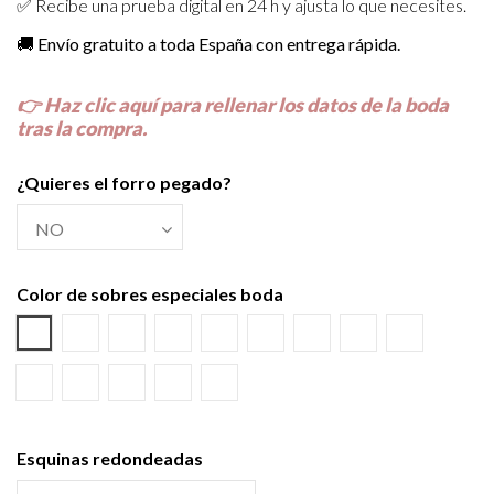
✅ Recibe una prueba digital en 24 h y ajusta lo que necesites.
🚚
Envío gratuito a toda España con entrega rápida.
👉
Haz clic aquí para rellenar los datos de la boda
tras la compra.
¿Quieres el forro pegado?
Color de sobres especiales boda
Azul Lila
Amarillo Alvero
Azul Riviera
Azul Oscuro
Salmón
Burdeos
Kraft
Gris Visón
Verde Olivo
Rosa Palo
Negro
Crema
Blanco
Verde wasabi
Esquinas redondeadas