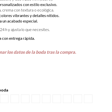
sonalizados con estilo exclusivo.
, crema con textura o ecológica.
olores vibrantes y detalles nítidos.
a un acabado especial.
24 h y ajusta lo que necesites.
a con entrega rápida.
nar los datos de la boda tras la compra.
 boda
uro
món
Burdeos
Kraft
Gris Visón
Verde Olivo
Rosa Palo
Negro
Crema
Blanco
Verde wasabi