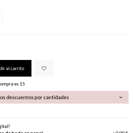
ir al carrito
 compra es
15
los descuentos por cantidades
gital?
es de boda en papel
+0,00 €