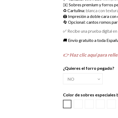
✉️
Sobres premium y forros per
♻️
Cartulina:
blanca con textura
🖨️
Impresión a doble cara con c
🔄
Opcional: cantos romos par
✅ Recibe una prueba digital en 
🚚
Envío gratuito a toda Españ
👉
Haz clic aquí para relle
¿Quieres el forro pegado?
Color de sobres especiales
Azul Lila
Amarillo Alvero
Azul Riviera
Azul Osc
Sal