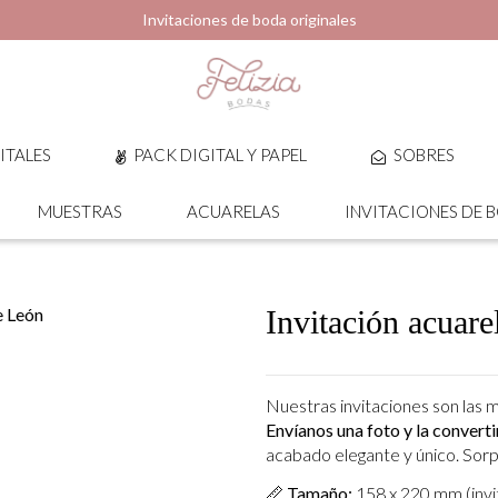
Invitaciones de boda originales
ITALES
PACK DIGITAL Y PAPEL
SOBRES
MUESTRAS
ACUARELAS
INVITACIONES DE 
Invitación acuare
Nuestras invitaciones son las 
Envíanos una foto y la convert
acabado elegante y único. Sorp
📏
Tamaño:
158 x 220 mm (invi