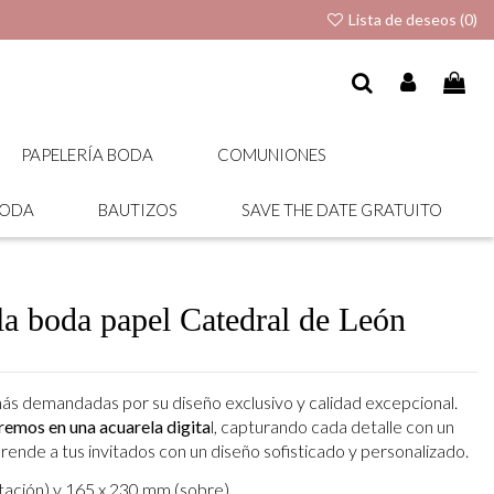
Lista de deseos (
0
)
PAPELERÍA BODA
COMUNIONES
BODA
BAUTIZOS
SAVE THE DATE GRATUITO
la boda papel Catedral de León
más demandadas por su diseño exclusivo y calidad excepcional.
iremos en una acuarela digita
l, capturando cada detalle con un
rende a tus invitados con un diseño sofisticado y personalizado.
tación) y 165 x 230 mm (sobre).