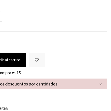
ir al carrito
 compra es
15
los descuentos por cantidades
gital?