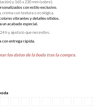
tación) y 165 x 230 mm (sobre).
sonalizados con estilo exclusivo.
, crema con textura o ecológica.
olores vibrantes y detalles nítidos.
a un acabado especial.
24 h y ajusta lo que necesites.
a con entrega rápida.
nar los datos de la boda tras la compra.
 boda
uro
món
Burdeos
Kraft
Gris Visón
Verde Olivo
Rosa Palo
Negro
Crema
Blanco
Verde wasabi