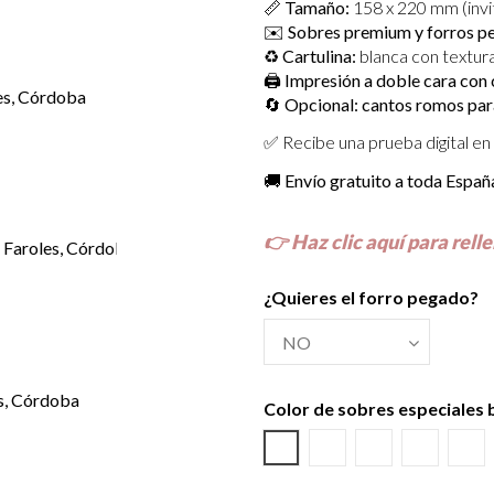
📏
Tamaño:
158 x 220 mm (invi
✉️
Sobres premium y forros per
♻️
Cartulina:
blanca con textura
🖨️
Impresión a doble cara con c
🔄
Opcional: cantos romos par
✅ Recibe una prueba digital en 
🚚
Envío gratuito a toda Españ
👉
Haz clic aquí para relle
¿Quieres el forro pegado?
Color de sobres especiales
Azul Lila
Amarillo Alvero
Azul Riviera
Azul Osc
Sal