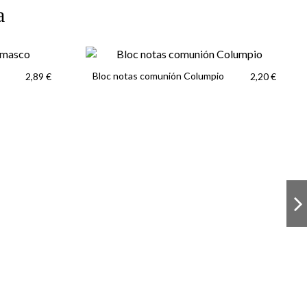
a
Bloc notas comunión Columpio
2,89 €
2,20 €