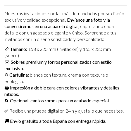
Nuestras invitaciones son las más demandadas por su diseño
exclusivo y calidad excepcional.
Envíanos una foto y la
convertiremos en una acuarela digita
l, capturando cada
detalle con un acabado elegante y único. Sorprende a tus
invitados con un diseño sofisticado y personalizado.
📏
Tamaño:
158 x 220 mm (invitación) y 165 x 230 mm
(sobre).
✉️
Sobres premium y forros personalizados con estilo
exclusivo.
♻️
Cartulina:
blanca con textura, crema con textura o
ecológica.
🖨️
Impresión a doble cara con colores vibrantes y detalles
nítidos.
🔄
Opcional: cantos romos para un acabado especial.
✅ Recibe una prueba digital en 24 h y ajusta lo que necesites.
🚚
Envío gratuito a toda España con entrega rápida.