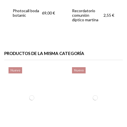
Photocall boda
Recordatorio
69,00 €
botanic
comunión
2,55 €
díptico martina
PRODUCTOS DE LA MISMA CATEGORÍA
Nuevo
Nuevo
Agradecimiento
Tarjeta
Estampa
comunión
agradecimiento
comunión
1,95 €
0,60 €
1,95 €
corona
flora line
Submarino