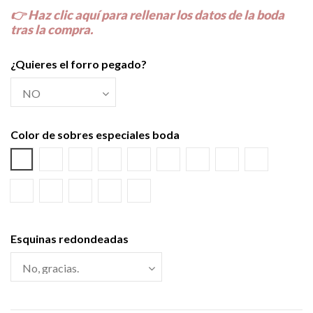
👉
Haz clic aquí para rellenar los datos de la boda
tras la compra.
¿Quieres el forro pegado?
Color de sobres especiales boda
Azul Lila
Amarillo Alvero
Azul Riviera
Azul Oscuro
Salmón
Burdeos
Kraft
Gris Visón
Verde Olivo
Rosa Palo
Negro
Crema
Blanco
Verde wasabi
Esquinas redondeadas