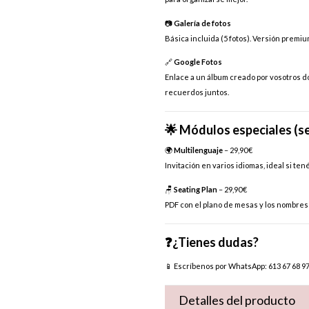
📷
Galería de fotos
Básica incluida (5 fotos). Versión premiu
🔗
Google Fotos
Enlace a un álbum creado por vosotros do
recuerdos juntos.
🌟 Módulos especiales (s
🌍
Multilenguaje
– 29,90 €
Invitación en varios idiomas, ideal si ten
🪑
Seating Plan
– 29,90 €
PDF con el plano de mesas y los nombres d
❓¿Tienes dudas?
📱 Escríbenos por WhatsApp:
613 67 68 9
Detalles del producto