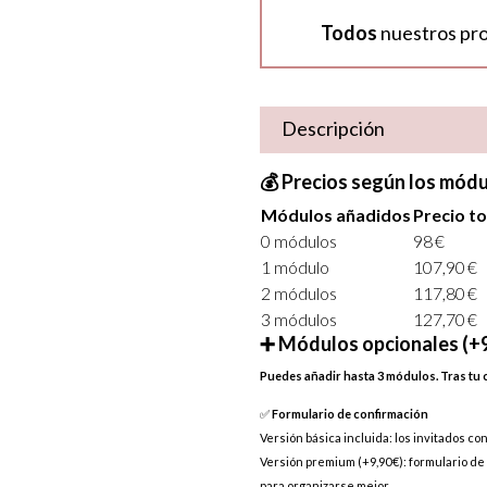
Todos
nuestros pr
Descripción
💰 Precios según los módu
Módulos añadidos
Precio to
0 módulos
98 €
1 módulo
107,90 €
2 módulos
117,80 €
3 módulos
127,70 €
➕ Módulos opcionales (+9
Puedes añadir hasta 3 módulos. Tras tu 
✅
Formulario de confirmación
Versión básica incluida: los invitados co
Versión premium (+9,90 €): formulario d
para organizarse mejor.