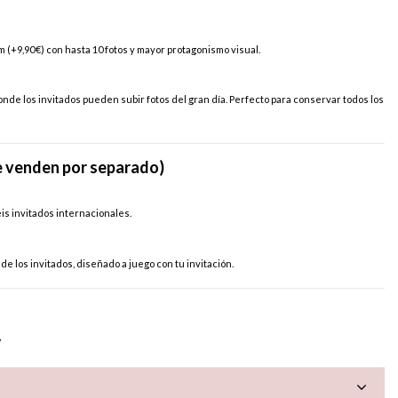
m (+9,90 €) con hasta 10 fotos y mayor protagonismo visual.
nde los invitados pueden subir fotos del gran día. Perfecto para conservar todos los
e venden por separado)
éis invitados internacionales.
e los invitados, diseñado a juego con tu invitación.
7