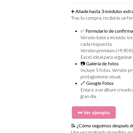
➕ Añade hasta 3 módulos extra
Tras tu compra, recibirás un fo
✅
Formulario de confirma
Versión básica incluida: lo
cada respuesta.
Versión premium (+9,90 €)
Excel, ideal para organizar 
📷
Galería de fotos
Incluye 5 fotos. Versión 
protagonismo visual.
🔗
Google Fotos
Enlace a un álbum creado 
gran día.
👀 Ver ejemplo
📝 ¿Cómo seguimos después de
Una vez realizado el pedido, 