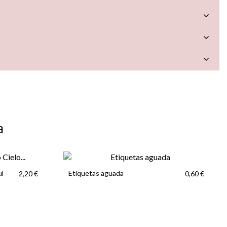
a
a
ul
Etiquetas aguada
2,20 €
0,60 €