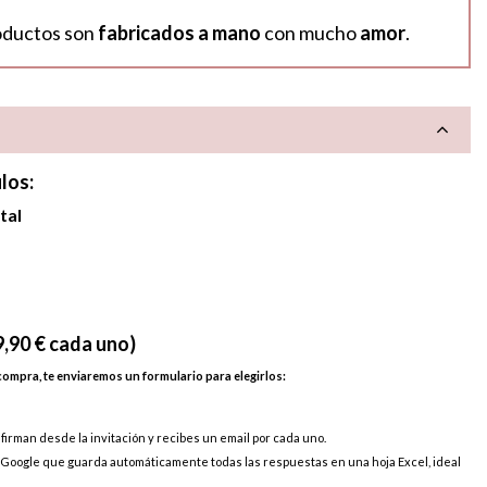
oductos son
fabricados a mano
con mucho
amor
.
los:
tal
,90 € cada uno)
compra, te enviaremos un formulario para elegirlos:
nfirman desde la invitación y recibes un email por cada uno.
e Google que guarda automáticamente todas las respuestas en una hoja Excel, ideal