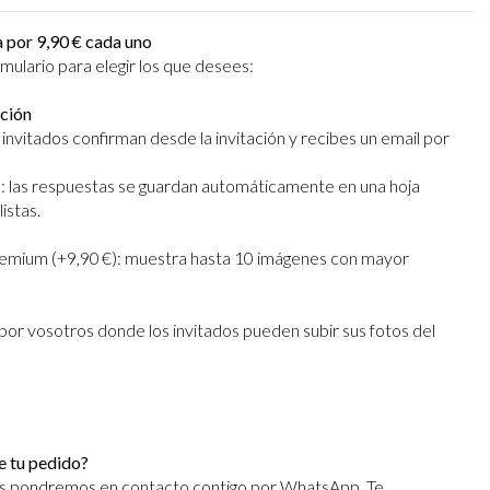
 por 9,90 € cada uno
rmulario para elegir los que desees:
ción
s invitados confirman desde la invitación y recibes un email por
: las respuestas se guardan automáticamente en una hoja
listas.
premium (+9,90 €): muestra hasta 10 imágenes con mayor
por vosotros donde los invitados pueden subir sus fotos del
 tu pedido?
nos pondremos en contacto contigo por WhatsApp. Te