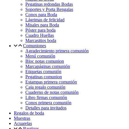
Pegatinas redondas Bodas
Soportes y Porta Bengalas
Conos para Boda
Lágrimas de felicidad
Misales para Boda
Póster para boda
Cuadro Huellas
Marcasitios boda
Comuniones
Agradecimiento primera comunión
Menú comunión
Bloc notas comunion
Marcapáginas comunión
Etiquetas comunión
Pegatinas comunion
Estampas primera comunión
Caja regalo comunión
Cuaderno de notas comunión
Libro firmas comunión
Conos primera comunión
Detalles para invitados
Regalos de boda
Muestras
Acuarelas
Bautizos