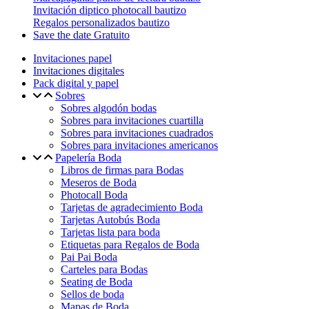
Invitación diptico photocall bautizo
Regalos personalizados bautizo
Save the date Gratuito
Invitaciones papel
Invitaciones digitales
Pack digital y papel
Sobres
Sobres algodón bodas
Sobres para invitaciones cuartilla
Sobres para invitaciones cuadrados
Sobres para invitaciones americanos
Papelería Boda
Libros de firmas para Bodas
Meseros de Boda
Photocall Boda
Tarjetas de agradecimiento Boda
Tarjetas Autobús Boda
Tarjetas lista para boda
Etiquetas para Regalos de Boda
Pai Pai Boda
Carteles para Bodas
Seating de Boda
Sellos de boda
Mapas de Boda