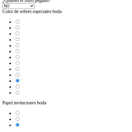
¿Quieres el forro pegado?
Color de sobres especiales boda
Azul Lila
Amarillo Alvero
Azul Riviera
Azul Oscuro
Salmón
Burdeos
Kraft
Gris Visón
Verde Olivo
Rosa Palo
Negro
Crema
Blanco
Papel invitaciones boda
Cartulina Textura Blanca
Cartulina Textura Crema
Cartulina Ecológica