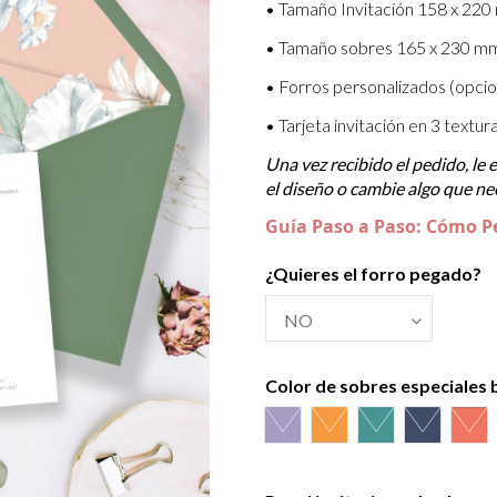
• Tamaño Invitación 158 x 220
• Tamaño sobres 165 x 230 m
• Forros personalizados (opcio
• Tarjeta invitación en 3 textu
Una vez recibido el pedido, le
el diseño o cambie algo que nec
Guía Paso a Paso: Cómo P
¿Quieres el forro pegado?
Color de sobres especiales
Azul Lila
Amarillo Alvero
Azul Riviera
Azul Osc
Sal