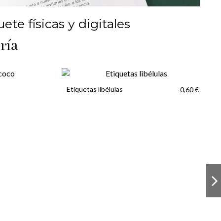
ete físicas y digitales
ría
Etiquetas libélulas
0,60 €