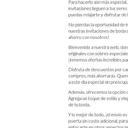
Para hacerlo aún más especial
invitaciones lleguen a tus sere
puedas relajarte y disfrutar de
No pierdas la oportunidad de 
nuestras invitaciones de boda o
ahorro con nosotros!
Bienvenido a nuestra web, don
originales con sobres especial
¡tenemos ofertas increíbles par
Disfruta de descuentos por can
compres, más ahorrarás. Querem
a este día especial sin preocup
Además, ofrecemos la opción de
Agrega un toque de estilo y ele
de tu boda.
Y lo mejor de todo, ¡el envío e
puerta sin costo adicional, par
enfocarte en otros aspectos i