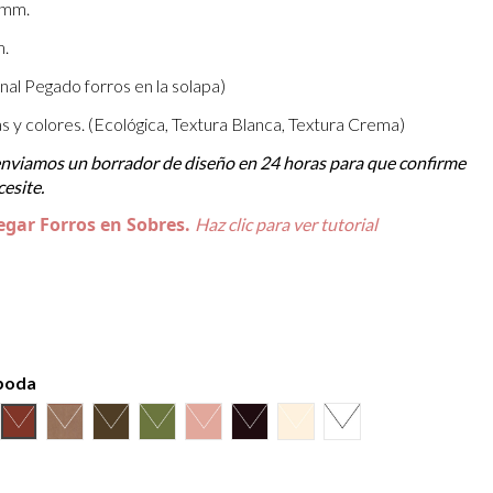
 mm.
m.
nal Pegado forros en la solapa)
ras y colores. (Ecológica, Textura Blanca, Textura Crema)
 enviamos un borrador de diseño en 24 horas para que confirme
esite.
egar Forros en Sobres.
Haz clic para ver tutorial
 boda
uro
món
Burdeos
Kraft
Gris Visón
Verde Olivo
Rosa Palo
Negro
Crema
Blanco