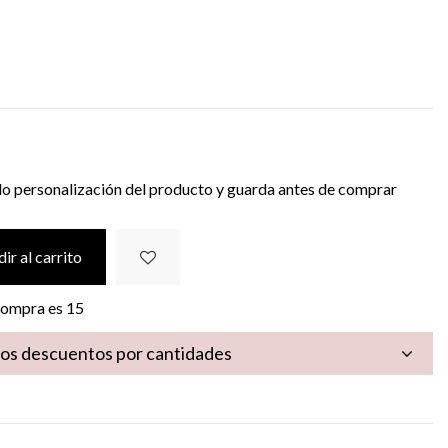
ema
gica
do personalización del producto y guarda antes de comprar
ir al carrito
 compra es
15
los descuentos por cantidades