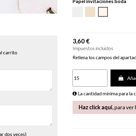
Papel invitaciones boda
Cartulina Textura Blanca
Cartulina Textura Cr
Cartulina Ecoló
3,60 €
Impuestos incluidos
l carrito
Rellena los campos del aparta
Añad
La cantidad mínima para la
Haz click aquí,
para ver 
ar dos veces)