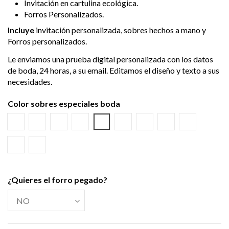
Invitación en cartulina ecológica.
Forros Personalizados.
Incluye
invitación personalizada, sobres hechos a mano y
Forros personalizados.
Le enviamos una prueba digital personalizada con los datos
de boda, 24 horas, a su email. Editamos el diseño y texto a sus
necesidades.
Color sobres especiales boda
Blanco
Verjurado blanco
Ecológico hueso
Azul Marino
Textura Kraft
Negro
Burdeos
Verde wasabi
Amarillo al
Verde Olivo
Verjurado crema
¿Quieres el forro pegado?