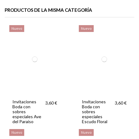
PRODUCTOS DE LA MISMA CATEGORÍA
Nuevo
Nuevo
Invitación boda
Seating boda
Invitaciones
2,89 €
1,95 €
3,60 €
pasaporte
Guirnaldas
Boda con
vintage
sobres
especiales Mar
y Playa
Invitaciones
Invitaciones
3,60 €
3,60 €
Boda con
Boda con
sobres
sobres
especiales Ave
especiales
del Paraíso
Escudo Floral
Nuevo
Nuevo