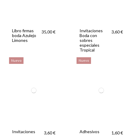
Libro firmas
Invitaciones
35,00 €
3,60 €
boda Azulejo
Boda con
Limones
sobres
especiales
Tropical
Nuevo
Nuevo
Invitaciones
Adhesivos
3,60 €
1,60 €