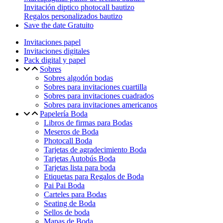
Invitación diptico photocall bautizo
Regalos personalizados bautizo
Save the date Gratuito
Invitaciones papel
Invitaciones digitales
Pack digital y papel
Sobres
Sobres algodón bodas
Sobres para invitaciones cuartilla
Sobres para invitaciones cuadrados
Sobres para invitaciones americanos
Papelería Boda
Libros de firmas para Bodas
Meseros de Boda
Photocall Boda
Tarjetas de agradecimiento Boda
Tarjetas Autobús Boda
Tarjetas lista para boda
Etiquetas para Regalos de Boda
Pai Pai Boda
Carteles para Bodas
Seating de Boda
Sellos de boda
Mapas de Boda