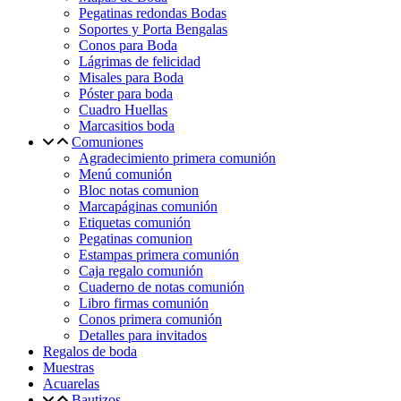
Pegatinas redondas Bodas
Soportes y Porta Bengalas
Conos para Boda
Lágrimas de felicidad
Misales para Boda
Póster para boda
Cuadro Huellas
Marcasitios boda
Comuniones
Agradecimiento primera comunión
Menú comunión
Bloc notas comunion
Marcapáginas comunión
Etiquetas comunión
Pegatinas comunion
Estampas primera comunión
Caja regalo comunión
Cuaderno de notas comunión
Libro firmas comunión
Conos primera comunión
Detalles para invitados
Regalos de boda
Muestras
Acuarelas
Bautizos