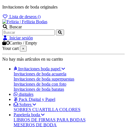
Invitaciones de boda originales
Lista de deseos (
)
Buscar
Iniciar sesión
0
Carrito
/
Empty
Your cart
×
No hay más artículos en su carrito
Invitaciones boda papel
Invitaciones de boda acuarela
Invitaciones de boda superpuestas
Invitaciones de boda con foto
Invitaciones de boda baratas
digitales
Pack Digital y Papel
Sobres
SOBRES CUARTILLA COLORES
Papelería boda
LIBROS DE FIRMAS PARA BODAS
MESEROS DE BODA