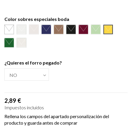
Color sobres especiales boda
Blanco
Verjurado blanco
Ecológico hueso
Azul Marino
Textura Kraft
Negro
Burdeos
Verde wasabi
Amarillo al
Verde Olivo
Verjurado crema
¿Quieres el forro pegado?
2,89 €
Impuestos incluidos
Rellena los campos del apartado personalización del
producto y guarda antes de comprar